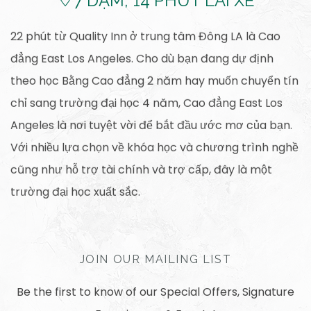
​7
DẶM, 14 PHÚT LÁI XE
22 phút từ Quality Inn ở trung tâm Đông LA là Cao
đẳng East Los Angeles. Cho dù bạn đang dự định
theo học Bằng Cao đẳng 2 năm hay muốn chuyển tín
chỉ sang trường đại học 4 năm, Cao đẳng East Los
Angeles là nơi tuyệt vời để bắt đầu ước mơ của bạn.
Với nhiều lựa chọn về khóa học và chương trình nghề
cũng như hỗ trợ tài chính và trợ cấp, đây là một
trường đại học xuất sắc.
JOIN OUR MAILING LIST
Be the first to know of our Special Offers, Signature