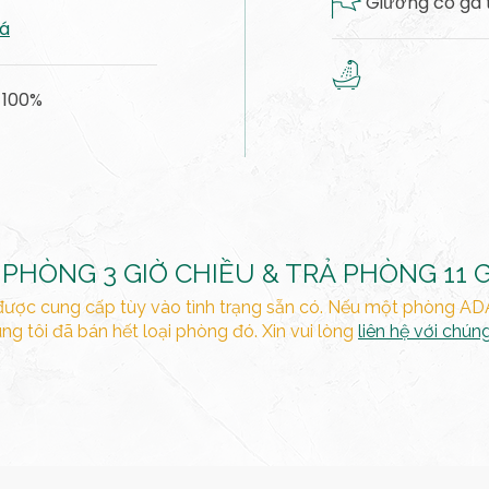
Giường có ga 
iá
 100%
PHÒNG 3 GIỜ CHIỀU & TRẢ PHÒNG 11 
được cung cấp tùy vào tình trạng sẵn có. Nếu một phòng AD
ng tôi đã bán hết loại phòng đó. Xin vui lòng
liên hệ với chúng