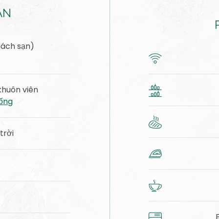
ẠN
hách sạn)
khuôn viên
ống
trời