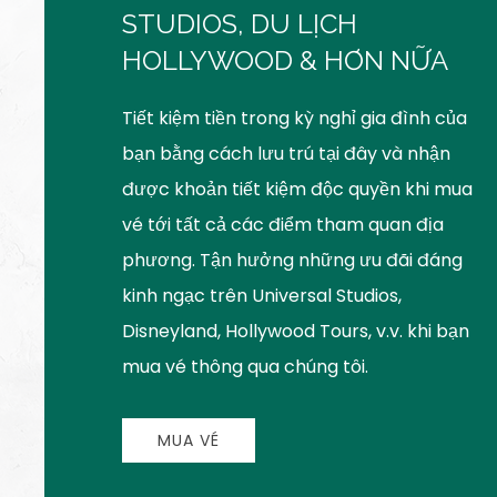
STUDIOS, DU LỊCH
HOLLYWOOD & HƠN NỮA
Tiết kiệm tiền trong kỳ nghỉ gia đình của
bạn bằng cách lưu trú tại đây và nhận
được khoản tiết kiệm độc quyền khi mua
vé tới tất cả các điểm tham quan địa
phương. Tận hưởng những ưu đãi đáng
kinh ngạc trên Universal Studios,
Disneyland, Hollywood Tours, v.v. khi bạn
mua vé thông qua chúng tôi.
MUA VÉ