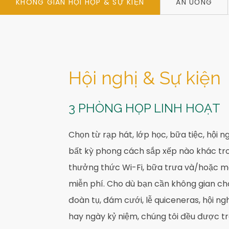
KHÔNG GIAN HỘI HỌP & SỰ KIỆN
ĂN UỐNG
Hội nghị & Sự kiện
3 PHÒNG HỌP LINH HOẠT
Chọn từ rạp hát, lớp học, bữa tiệc, hội n
bất kỳ phong cách sắp xếp nào khác tro
thưởng thức Wi-Fi, bữa trưa và/hoặc mó
miễn phí. Cho dù bạn cần không gian c
đoàn tụ, đám cưới, lễ quiceneras, hội ngh
hay ngày kỷ niệm, chúng tôi đều được t