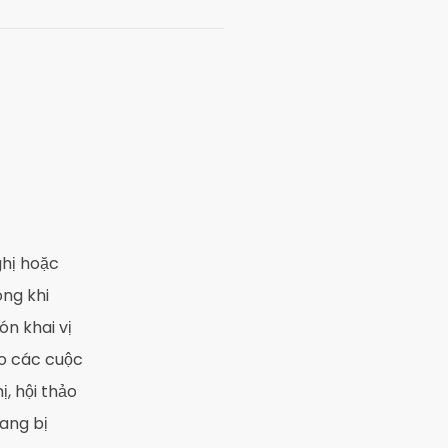
ghị hoặc
ng khi
n khai vị
ho các cuộc
ị, hội thảo
rang bị