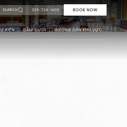
BOOK NOW
SEARCH
323-724-1400
SỰ KIỆN
ĐÁM CƯỚI
HƯỚNG DẪN KHU VỰC