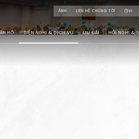
ẢNH
LIÊN HỆ CHÚNG TÔI
VI
ĂN HỘ
TIỆN NGHI & DỊCH VỤ
ƯU ĐÃI
HỘI NGHỊ & 