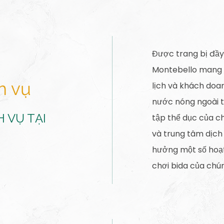
Được trang bị đầy đ
Montebello mang đ
h vụ
lịch và khách doan
nước nóng ngoài t
 VỤ TẠI
tập thể dục của ch
và trung tâm dịch
hưởng một số hoạt
chơi bida của chún