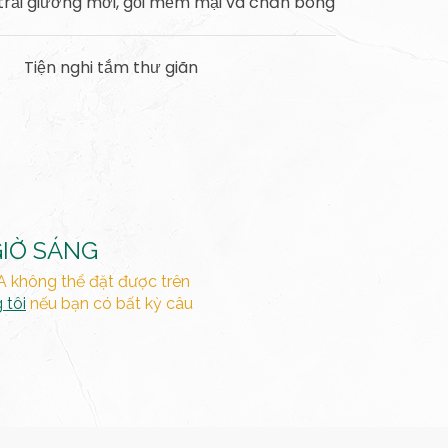
trải giường mới, gối mềm mại và chăn bông
Tiện nghi tắm thư giãn
GIỜ SÁNG
A không thể đặt được trên
 tôi
nếu bạn có bất kỳ câu