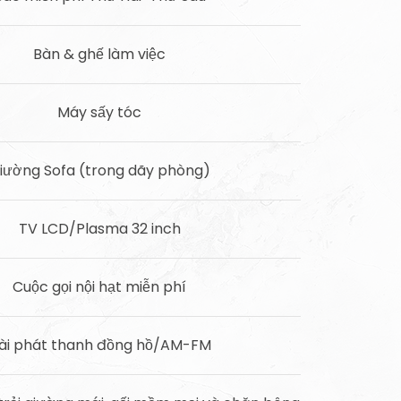
Bàn & ghế làm việc
Máy sấy tóc
iường Sofa (trong dãy phòng)
TV LCD/Plasma 32 inch
Cuộc gọi nội hạt miễn phí
ài phát thanh đồng hồ/AM-FM