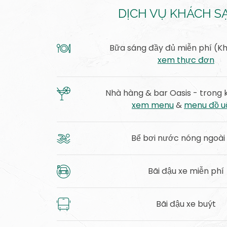
DỊCH VỤ KHÁCH S
Bữa sáng đầy đủ miễn phí (K
xem thực đơn
Nhà hàng & bar Oasis - trong 
xem menu
&
menu đồ u
Bể bơi nước nóng ngoài 
Bãi đậu xe miễn phí
Bãi đậu xe buýt