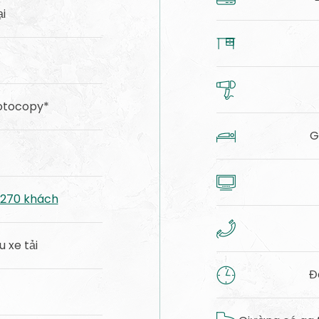
i
otocopy*
G
 270 khách
u xe tải
Đ