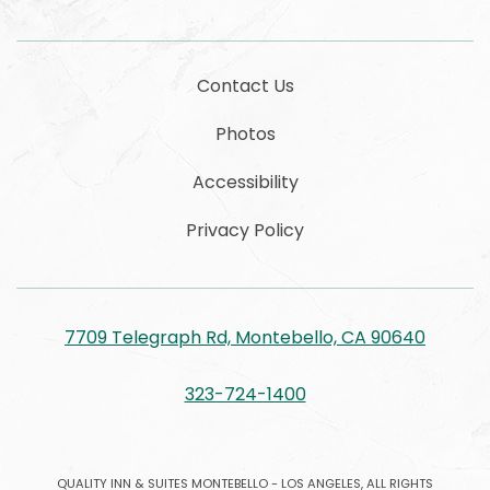
Contact Us
Photos
Accessibility
Privacy Policy
7709 Telegraph Rd, Montebello, CA 90640
323-724-1400
QUALITY INN & SUITES MONTEBELLO - LOS ANGELES, ALL RIGHTS