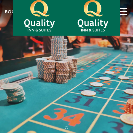
MEN
BOOK NOW
Item 1